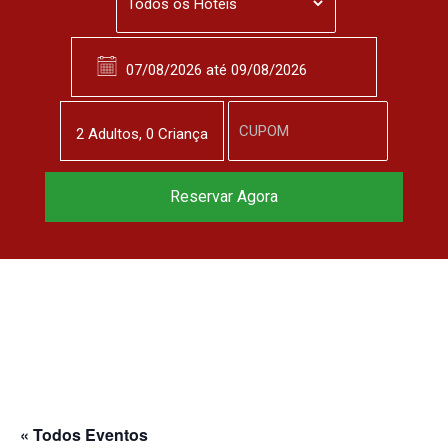
2
Adulto
s
,
0
Criança
Reserve agora, com
Reservar Agora
o melhor preço
garantido
▼
« Todos Eventos