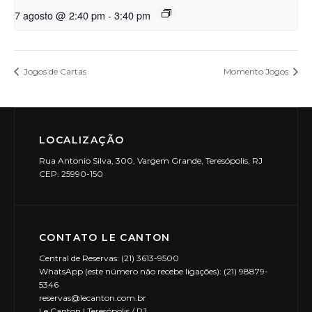
7 agosto @ 2:40 pm
-
3:40 pm
Jogos de Cartas
Momento Jogos
LOCALIZAÇÃO
Rua Antonio Silva, 300, Vargem Grande, Teresópolis, RJ
CEP: 25990-150
CONTATO LE CANTON
Central de Reservas: (21) 3613-9500
WhatsApp (este número não recebe ligações): (21) 98879-
5346
reservas@lecanton.com.br
Le Canton | Teresópolis / RJ