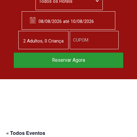
2
Adulto
s
,
0
Criança
Reservar Agora
« Todos Eventos