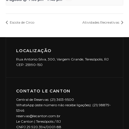
Escola de Circo
Atividades Recreativas
LOCALIZAÇÃO
Rua Antonio Silva, 300, Vargem Grande, Teresópolis, RJ
CEP: 25990-150
CONTATO LE CANTON
Central de Reservas: (21) 3613-9500
WhatsApp (este número não recebe ligações): (21) 98879-
5346
reservas@lecanton.com.br
Le Canton | Teresópolis / RJ
CNPJ 29.920.394/0001-88