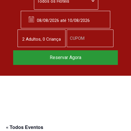
2
Adulto
s
,
0
Criança
Reservar Agora
« Todos Eventos