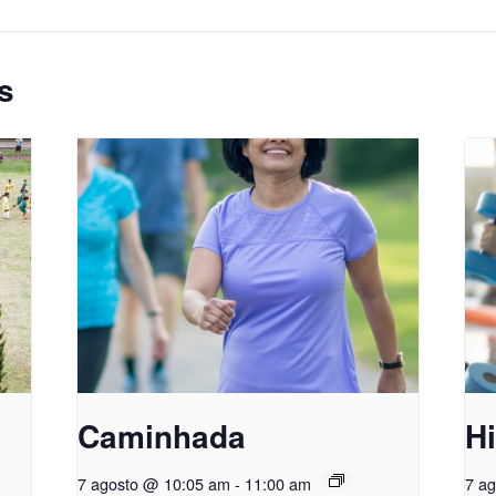
s
Caminhada
Hi
7 agosto @ 10:05 am
-
11:00 am
7 a