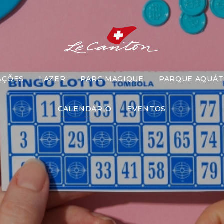
AÇÕES
LAZER
PARC MAGIQUE
PARQUE AQUÁT
Bingo
CALENDÁRIO
EVENTOS