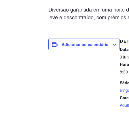
Diversão garantida em uma noite de
leve e descontraído, com prêmios 
DE
Adicionar ao calendário
Data
9 ju
Hora
8:30
Séri
Bing
Cate
Adul