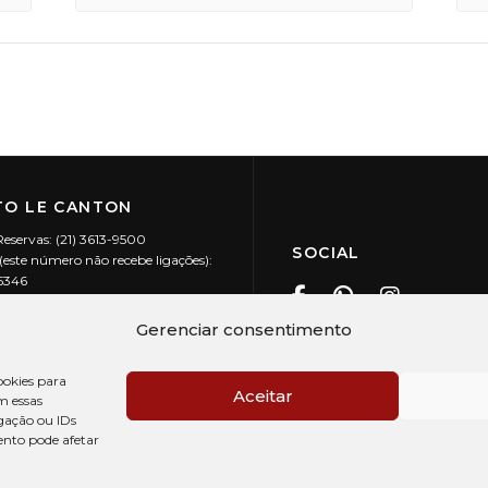
O LE CANTON
Reservas: (21) 3613-9500
SOCIAL
este número não recebe ligações):
-5346
ecanton.com.br
Teresópolis / RJ
Gerenciar consentimento
20.394/0001-88
okies para
Aceitar
m essas
gação ou IDs
ento pode afetar
PRÉ CHECK-IN
AV