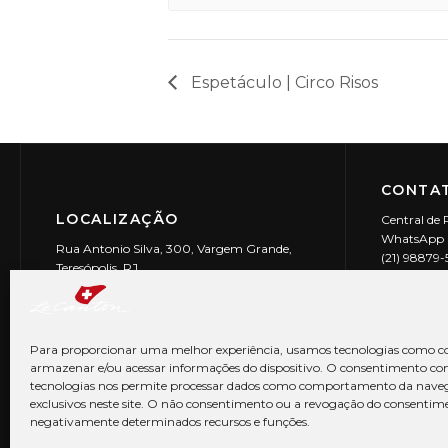
Espetáculo | Circo Risos
CONTAT
LOCALIZAÇÃO
Central de 
WhatsApp (
Rua Antonio Silva, 300, Vargem Grande,
(21) 98879
Teresópolis, RJ
reservas@l
CEP: 25990-150
Le Canton | 
CNPJ 29.9
Para proporcionar uma melhor experiência, usamos tecnologias como co
armazenar e/ou acessar informações do dispositivo. O consentimento co
tecnologias nos permite processar dados como comportamento da nave
exclusivos neste site. O não consentimento ou a revogação do consentim
negativamente determinados recursos e funções.
© Copyright 2026 Le Canton. Todos os direitos reservados