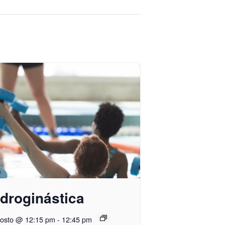
droginástica
gosto @ 12:15 pm
-
12:45 pm