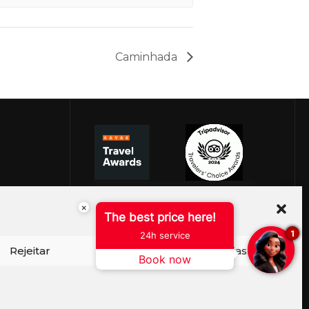
Caminhada
×
The best price here!
1
24h service
Rejeitar
Ver preferências
Book now
ISO DE COOKIES
PERGUNTAS FREQUENTES