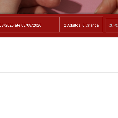
2
Adulto
s
,
0
Criança