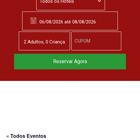
2
Adulto
s
,
0
Criança
Reserve agora, com
Reservar Agora
o melhor preço
garantido
▼
« Todos Eventos