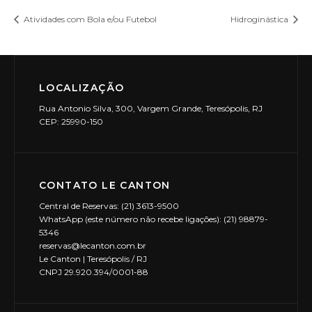
Atividades com Bola e/ou Futebol
Hidroginástica
LOCALIZAÇÃO
Rua Antonio Silva, 300, Vargem Grande, Teresópolis, RJ
CEP: 25990-150
CONTATO LE CANTON
Central de Reservas: (21) 3613-9500
WhatsApp (este número não recebe ligações): (21) 98879-
5346
reservas@lecanton.com.br
Le Canton | Teresópolis / RJ
CNPJ 29.920.394/0001-88