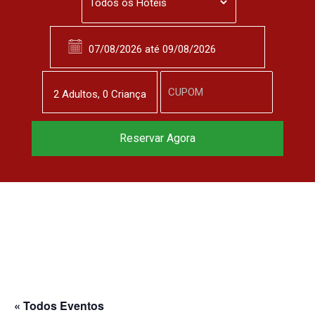
2
Adulto
s
,
0
Criança
Reservar Agora
« Todos Eventos