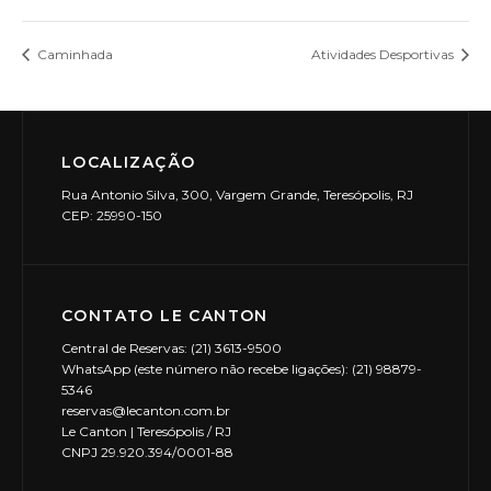
Caminhada
Atividades Desportivas
LOCALIZAÇÃO
Rua Antonio Silva, 300, Vargem Grande, Teresópolis, RJ
CEP: 25990-150
CONTATO LE CANTON
Central de Reservas: (21) 3613-9500
WhatsApp (este número não recebe ligações): (21) 98879-
5346
reservas@lecanton.com.br
Le Canton | Teresópolis / RJ
CNPJ 29.920.394/0001-88