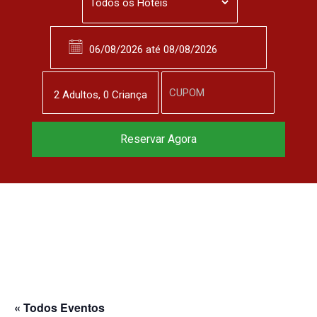
2
Adulto
s
,
0
Criança
Reservar Agora
« Todos Eventos