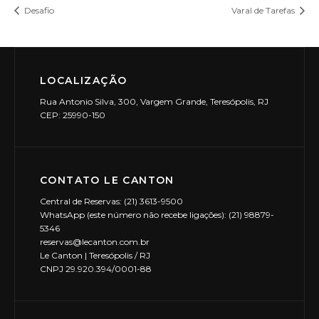
Desafio
Varal de Tarefas
LOCALIZAÇÃO
Rua Antonio Silva, 300, Vargem Grande, Teresópolis, RJ
CEP: 25990-150
CONTATO LE CANTON
Central de Reservas: (21) 3613-9500
WhatsApp (este número não recebe ligações): (21) 98879-
5346
reservas@lecanton.com.br
Le Canton | Teresópolis / RJ
CNPJ 29.920.394/0001-88