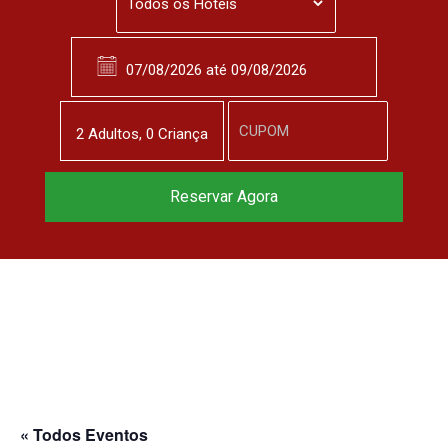
2
Adulto
s
,
0
Criança
Reserve agora, com
Reservar Agora
o melhor preço
garantido
▼
« Todos Eventos