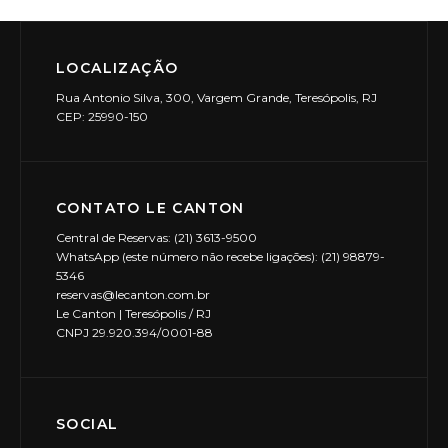
LOCALIZAÇÃO
Rua Antonio Silva, 300, Vargem Grande, Teresópolis, RJ
CEP: 25990-150
CONTATO LE CANTON
Central de Reservas: (21) 3613-9500
WhatsApp (este número não recebe ligações): (21) 98879-
5346
reservas@lecanton.com.br
Le Canton | Teresópolis / RJ
CNPJ 29.920.394/0001-88
SOCIAL