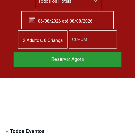
2
Adulto
s
,
0
Criança
Reserve agora, com
Reservar Agora
o melhor preço
garantido
▼
« Todos Eventos