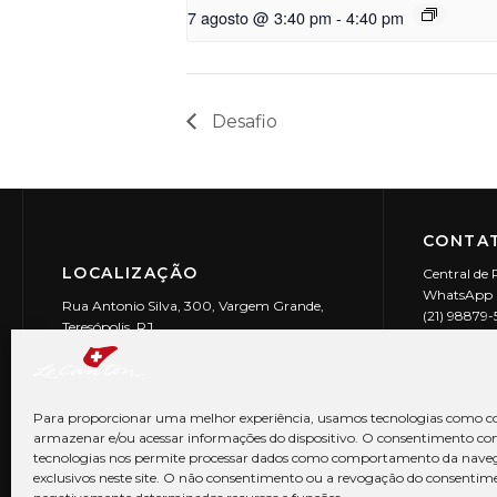
7 agosto @ 3:40 pm
-
4:40 pm
Desafio
CONTAT
LOCALIZAÇÃO
Central de 
WhatsApp (
Rua Antonio Silva, 300, Vargem Grande,
(21) 98879
Teresópolis, RJ
reservas@l
CEP: 25990-150
Le Canton | 
CNPJ 29.9
Para proporcionar uma melhor experiência, usamos tecnologias como co
armazenar e/ou acessar informações do dispositivo. O consentimento co
tecnologias nos permite processar dados como comportamento da nave
exclusivos neste site. O não consentimento ou a revogação do consentim