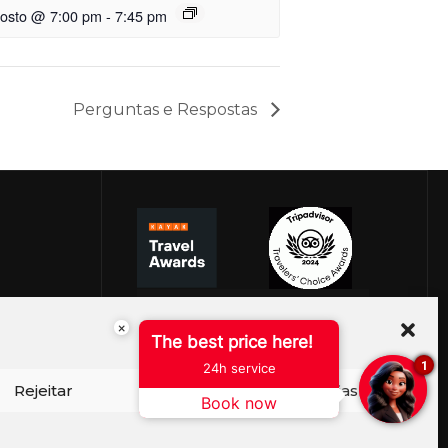
gosto @ 7:00 pm
-
7:45 pm
Perguntas e Respostas
×
The best price here!
1
24h service
Rejeitar
Ver preferências
Book now
ISO DE COOKIES
PERGUNTAS FREQUENTES