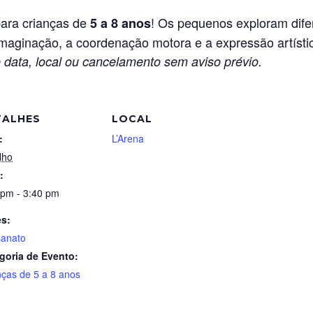
 para crianças de
! Os pequenos exploram difer
5 a 8 anos
imaginação, a coordenação motora e a expressão artísti
 data, local ou cancelamento sem aviso prévio.
TALHES
LOCAL
:
L’Arena
lho
:
 pm - 3:40 pm
es:
sanato
goria de Evento:
nças de 5 a 8 anos