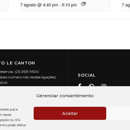
7 agosto @ 4:40 pm
-
5:10 pm
7 a
O LE CANTON
Reservas: (21) 3613-9500
SOCIAL
este número não recebe ligações):
-5346
ecanton.com.br
Teresópolis / RJ
Gerenciar consentimento
20.394/0001-88
okies para
Aceitar
m essas
gação ou IDs
ento pode afetar
PRÉ CHECK-IN
AV