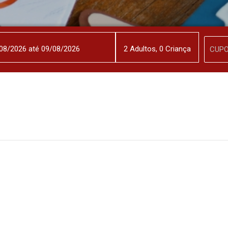
2
Adulto
s
,
0
Criança