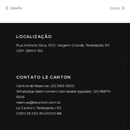
Desafio
Quizz
LOCALIZAÇÃO
Rua Antonio Silva, 300, Vargem Grande, Teresópolis, RJ
CEP: 25990-150
CONTATO LE CANTON
Central de Reservas: (21) 3613-9500
WhatsApp (este número não recebe ligações): (21) 98879-
5346
reservas@lecanton.com.br
Le Canton | Teresópolis / RJ
CNPJ 29.920.394/0001-88