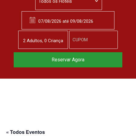
2
Adulto
s
,
0
Criança
Reserve agora, com
Reservar Agora
o melhor preço
garantido
▼
« Todos Eventos