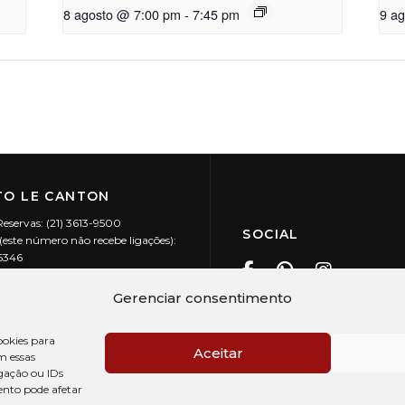
8 agosto @ 7:00 pm
-
7:45 pm
9 a
O LE CANTON
Reservas: (21) 3613-9500
SOCIAL
este número não recebe ligações):
-5346
ecanton.com.br
Teresópolis / RJ
Gerenciar consentimento
20.394/0001-88
okies para
Aceitar
m essas
gação ou IDs
ento pode afetar
PRÉ CHECK-IN
AV