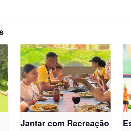
s
Jantar com Recreação
E