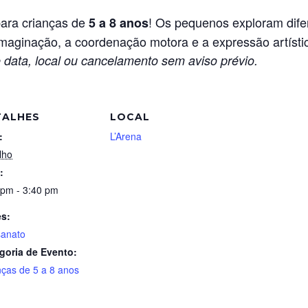
 para crianças de
! Os pequenos exploram difer
5 a 8 anos
imaginação, a coordenação motora e a expressão artísti
 data, local ou cancelamento sem aviso prévio.
TALHES
LOCAL
:
L’Arena
lho
:
 pm - 3:40 pm
es:
sanato
goria de Evento:
nças de 5 a 8 anos