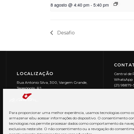
8 agosto @ 4:40 pm
-
5:40 pm
Desafio
CONTAT
LOCALIZAÇÃO
Central de 
WhatsApp (
Rua Antonio Silva, 300, Vargem Grande,
(21) 98879
Teresópolis, RJ
reservas@l
CEP: 25990-150
Le Canton | 
CNPJ 29.9
Para proporcionar uma melhor experiência, usamos tecnologias como co
armazenar e/ou acessar informações do dispositivo. O consentimento co
tecnologias nos permite processar dados como comportamento da nave
exclusivos neste site. O não consentimento ou a revogação do consentim