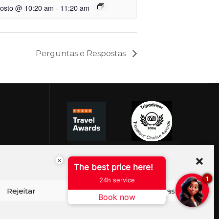
gosto @ 10:20 am
-
11:20 am
Perguntas e Respostas
×
The best price here!
1
24h service
Rejeitar
Ver preferências
Book now
ISO DE COOKIES
PERGUNTAS FREQUENTES