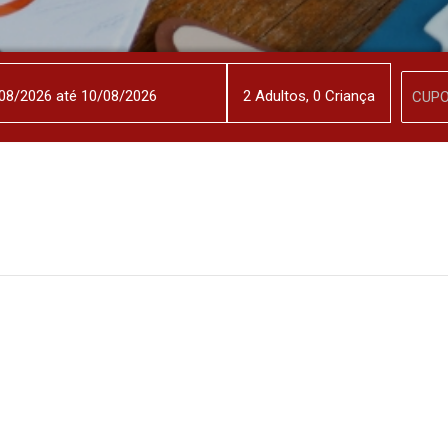
2
Adulto
s
,
0
Criança