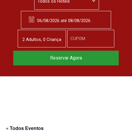
2
Adulto
s
,
0
Criança
Reservar Agora
« Todos Eventos