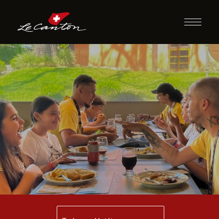
Almoço com
Recreação