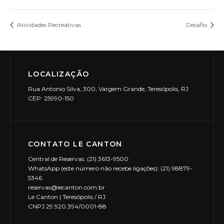
Atividades Recreativas
Desafio
LOCALIZAÇÃO
Rua Antonio Silva, 300, Vargem Grande, Teresópolis, RJ
CEP: 25990-150
CONTATO LE CANTON
Central de Reservas: (21) 3613-9500
WhatsApp (este número não recebe ligações): (21) 98879-
5346
reservas@lecanton.com.br
Le Canton | Teresópolis / RJ
CNPJ 29.920.394/0001-88