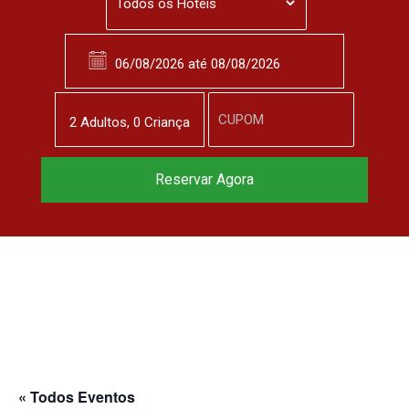
2
Adulto
s
,
0
Criança
Reservar Agora
« Todos Eventos