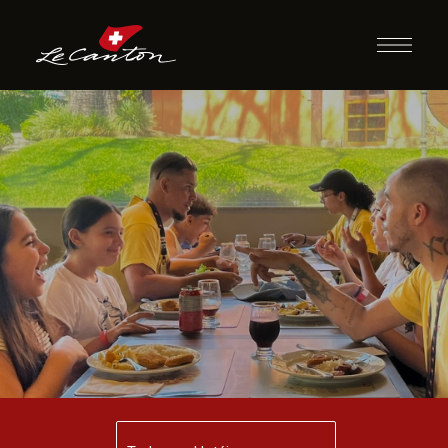
Almoço com
Recreação