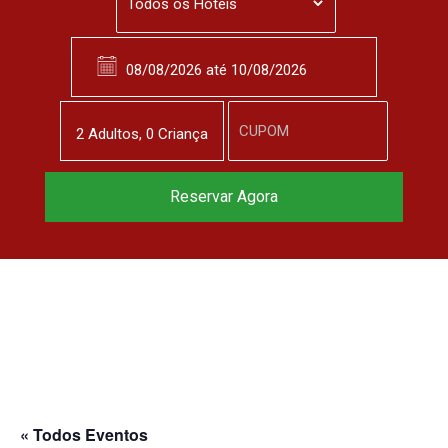
2
Adulto
s
,
0
Criança
Reservar Agora
« Todos Eventos