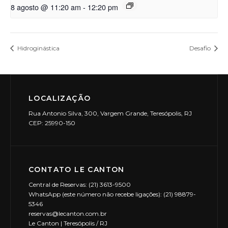
8 agosto @ 11:20 am
-
12:20 pm
Hidroginástica
Desafio
LOCALIZAÇÃO
Rua Antonio Silva, 300, Vargem Grande, Teresópolis, RJ
CEP: 25990-150
CONTATO LE CANTON
Central de Reservas: (21) 3613-9500
WhatsApp (este número não recebe ligações): (21) 98879-
5346
reservas@lecanton.com.br
Le Canton | Teresópolis / RJ