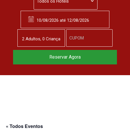
2
Adulto
s
,
0
Criança
Reservar Agora
« Todos Eventos