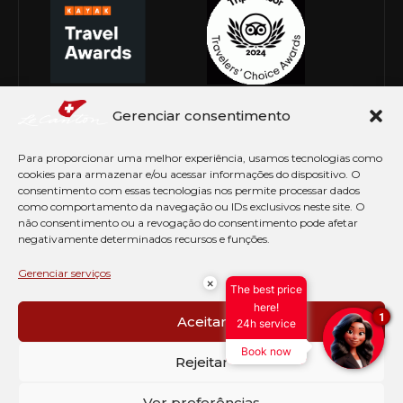
Gerenciar consentimento
Para proporcionar uma melhor experiência, usamos tecnologias como
cookies para armazenar e/ou acessar informações do dispositivo. O
consentimento com essas tecnologias nos permite processar dados
como comportamento da navegação ou IDs exclusivos neste site. O
não consentimento ou a revogação do consentimento pode afetar
negativamente determinados recursos e funções.
© Copyright 2026 Le Canton. Todos os direitos
reservados
Gerenciar serviços
×
The best price
PRÉ CHECK-IN
here!
1
Aceitar
24h service
AVISO DE COOKIES
Book now
PERGUNTAS FREQUENTES
Rejeitar
SEJA EMBAIXADOR
CONTATO
Ver preferências