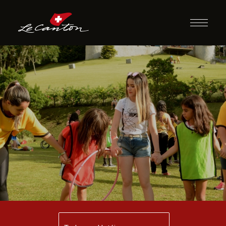
Almoço com
Recreação