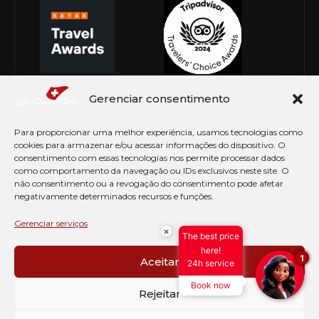
Gerenciar consentimento
Para proporcionar uma melhor experiência, usamos tecnologias como
cookies para armazenar e/ou acessar informações do dispositivo. O
consentimento com essas tecnologias nos permite processar dados
como comportamento da navegação ou IDs exclusivos neste site. O
não consentimento ou a revogação do consentimento pode afetar
negativamente determinados recursos e funções.
© Copyright 2026 Le Canton. Todos os direitos
reservados
Gerenciar serviços
×
The best price
PRÉ CHECK-IN
here!
1
Aceitar
24h service
AVISO DE COOKIES
Book now
PERGUNTAS FREQUENTES
Rejeitar
SEJA EMBAIXADOR
CONTATO