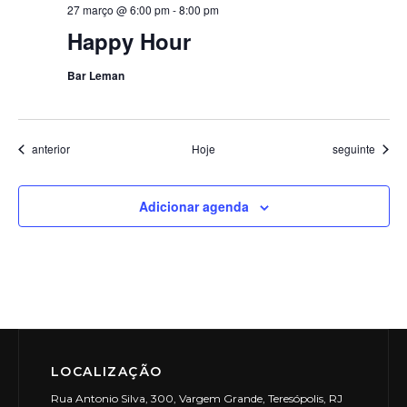
27 março @ 6:00 pm
-
8:00 pm
Happy Hour
Bar Leman
Eventos
Eventos
anterior
Hoje
seguinte
Adicionar agenda
LOCALIZAÇÃO
Rua Antonio Silva, 300, Vargem Grande, Teresópolis, RJ