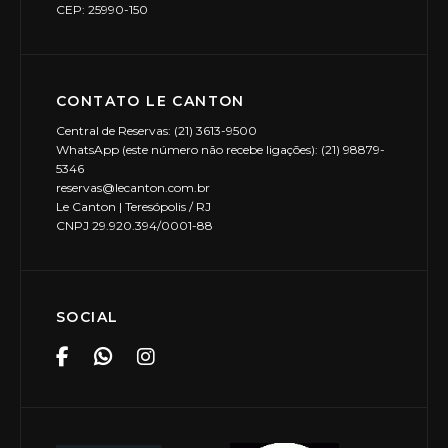
CEP: 25990-150
CONTATO LE CANTON
Central de Reservas: (21) 3613-9500
WhatsApp (este número não recebe ligações): (21) 98879-
5346
reservas@lecanton.com.br
Le Canton | Teresópolis / RJ
CNPJ 29.920.394/0001-88
SOCIAL