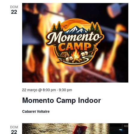
s
DOM
ã
u
22
o
a
d
l
e
E
v
v
i
e
s
u
n
a
t
22 março @ 8:00 pm
-
9:30 pm
i
o
Momento Camp Indoor
s
Cabaret Voltaire
d
e
DOM
22
E