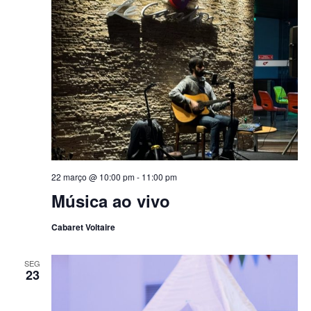
v
e
n
t
o
s
22 março @ 10:00 pm
-
11:00 pm
Música ao vivo
Cabaret Voltaire
SEG
23