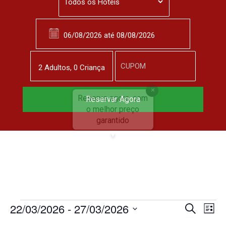
2
Adulto
s
,
0
Criança
Reserve agora, com
Reservar Agora
o melhor preço
garantido
▼
22/03/2026
 - 
27/03/2026
P
N
P
L
r
S
e
i