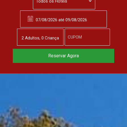
2
Adulto
s
,
0
Criança
Reserve agora, com
Reservar Agora
o melhor preço
garantido
▼