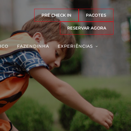
PRÉ CHECK IN
PACOTES
acontecem
RESERVAR AGORA
s:
ICO
FAZENDINHA
EXPERIÊNCIAS
Reserve agora, com