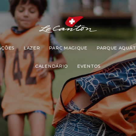
res férias 
onge das tela
AÇÕES
LAZER
PARC MAGIQUE
PARQUE AQUÁT
CALENDÁRIO
EVENTOS