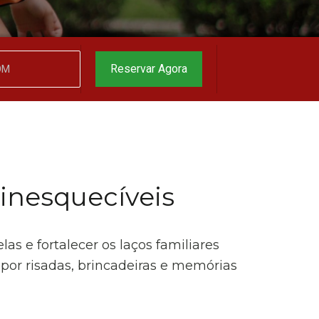
o melhor preço
garantido
▼
Reservar Agora
 inesquecíveis
 e fortalecer os laços familiares
 por risadas, brincadeiras e memórias