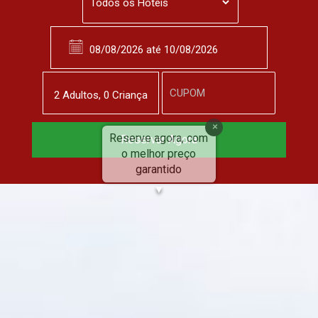
2
Adulto
s
,
0
Criança
Reserve agora, com
Reservar Agora
o melhor preço
garantido
▼