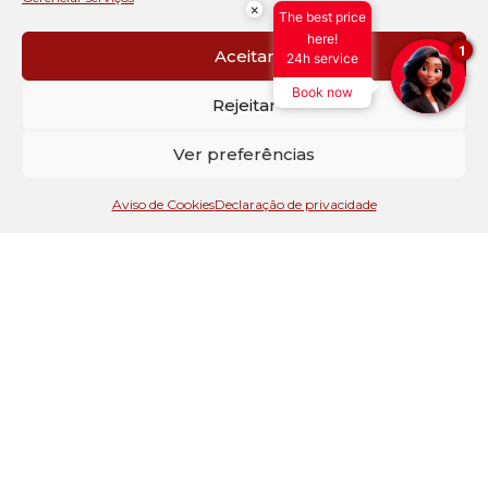
×
The best price
here!
1
Aceitar
24h service
Book now
Rejeitar
Ver preferências
Aviso de Cookies
Declaração de privacidade