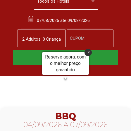
2
Adulto
s
,
0
Criança
Reserve agora, com
Reservar Agora
o melhor preço
garantido
▼
BBQ
04/09/2026 A 07/09/2026