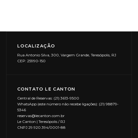
LOCALIZAÇÃO
Rua Antonio Silva, 300, Vargem Grande, Teresópolis, RJ
CEP: 25990-150
CONTATO LE CANTON
Central de Reservas: (21) 3613-9500
WhatsApp (este número não recebe ligações): (21) 98879-
5346
reservas@lecanton.com.br
Le Canton | Teresópolis / RJ
CNPJ 29.920.394/0001-88