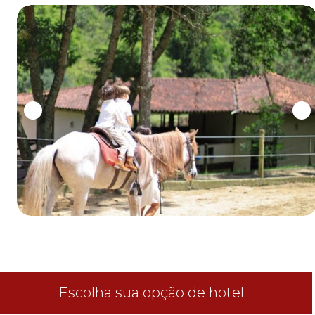
0
1
2
3
4
5
6
7
8
9
0
1
2
3
Escolha sua opção de hotel