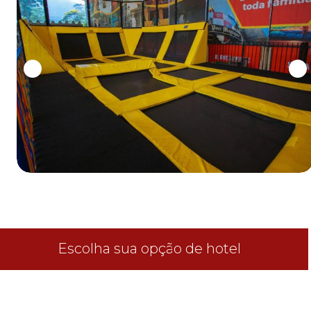
0
1
2
3
4
5
6
7
8
9
0
1
2
3
Escolha sua opção de hotel