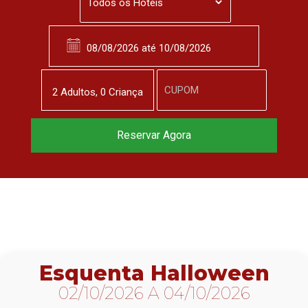
2
Adulto
s
,
0
Criança
Reserve agora, com
Reservar Agora
o melhor preço
garantido
▼
Esquenta Halloween
02/10/2026 A 04/10/2026