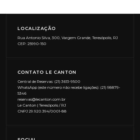
LOCALIZAÇÃO
Rua Antonio Silva, 300, Vargem Grande, Teresópolis, RJ
CEP: 25990-150
CONTATO LE CANTON
Central de Reservas: (21) 3613-9500
WhatsApp (este número não recebe ligações): (21) 98879-
5346
reservas@lecanton.com.br
Le Canton | Teresópolis / RJ
CNPJ 29.920.394/0001-88
SOCIAL