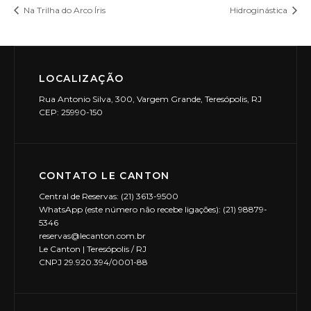
Na Trilha do Arco Íris
Hidroginástica
LOCALIZAÇÃO
Rua Antonio Silva, 300, Vargem Grande, Teresópolis, RJ
CEP: 25990-150
CONTATO LE CANTON
Central de Reservas: (21) 3613-9500
WhatsApp (este número não recebe ligações): (21) 98879-
5346
reservas@lecanton.com.br
Le Canton | Teresópolis / RJ
CNPJ 29.920.394/0001-88