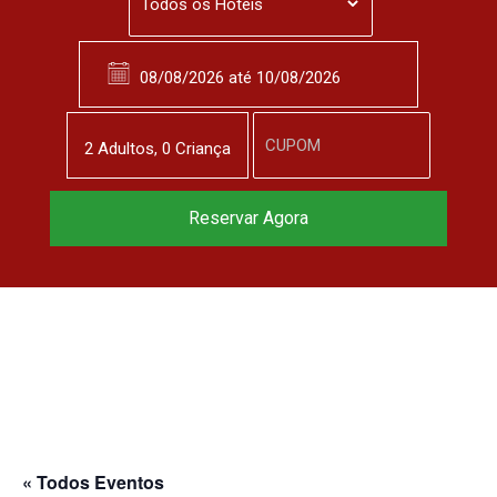
2
Adulto
s
,
0
Criança
Reservar Agora
« Todos Eventos