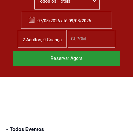
2
Adulto
s
,
0
Criança
Reservar Agora
« Todos Eventos