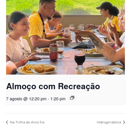
Almoço com Recreação
7 agosto @ 12:20 pm
-
1:20 pm
Na Trilha do Arco Íris
Hidroginástica