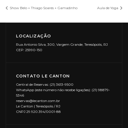
Show Belo + Thiago Soares + Gamadinho
Aula de Yoga
LOCALIZAÇÃO
Rua Antonio Silva, 300, Vargem Grande, Teresópolis, RJ
CEP: 25990-150
CONTATO LE CANTON
Central de Reservas: (21) 3613-9500
WhatsApp (este número não recebe ligações): (21) 98879-
5346
reservas@lecanton.com.br
Le Canton | Teresópolis / RJ
CNPJ 29.920.394/0001-88