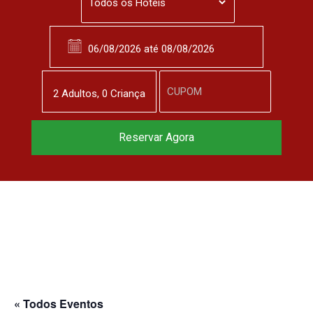
2
Adulto
s
,
0
Criança
Reservar Agora
« Todos Eventos