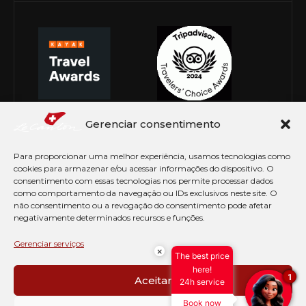
Gerenciar consentimento
Para proporcionar uma melhor experiência, usamos tecnologias como
cookies para armazenar e/ou acessar informações do dispositivo. O
consentimento com essas tecnologias nos permite processar dados
como comportamento da navegação ou IDs exclusivos neste site. O
não consentimento ou a revogação do consentimento pode afetar
negativamente determinados recursos e funções.
© Copyright 2026 Le Canton. Todos os direitos
reservados
Gerenciar serviços
×
The best price
PRÉ CHECK-IN
here!
1
Aceitar
24h service
AVISO DE COOKIES
Book now