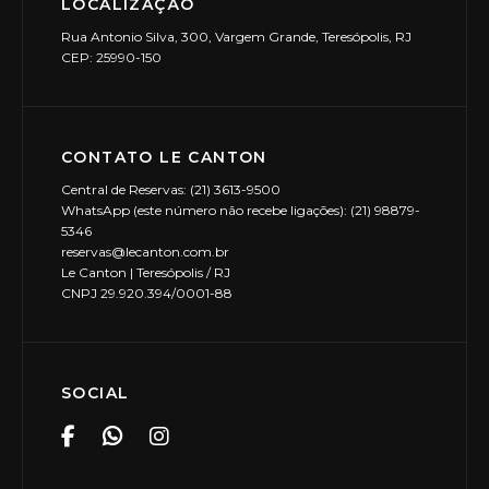
LOCALIZAÇÃO
Rua Antonio Silva, 300, Vargem Grande, Teresópolis, RJ
CEP: 25990-150
CONTATO LE CANTON
Central de Reservas: (21) 3613-9500
WhatsApp (este número não recebe ligações): (21) 98879-
5346
reservas@lecanton.com.br
Le Canton | Teresópolis / RJ
CNPJ 29.920.394/0001-88
SOCIAL