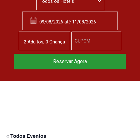
2
Adulto
s
,
0
Criança
Reservar Agora
« Todos Eventos