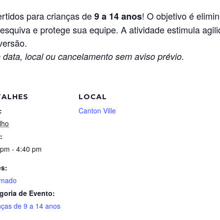
ertidos para crianças de
! O objetivo é elim
9 a 14 anos
esquiva e protege sua equipe. A atividade estimula agi
versão.
 data, local ou cancelamento sem aviso prévio.
TALHES
LOCAL
:
Canton Ville
lho
:
 pm - 4:40 pm
es:
imado
goria de Evento:
nças de 9 a 14 anos