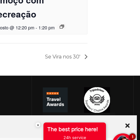
ecreação
gosto @ 12:20 pm
-
1:20 pm
Se Vira nos 30′
×
The best price here!
1
24h service