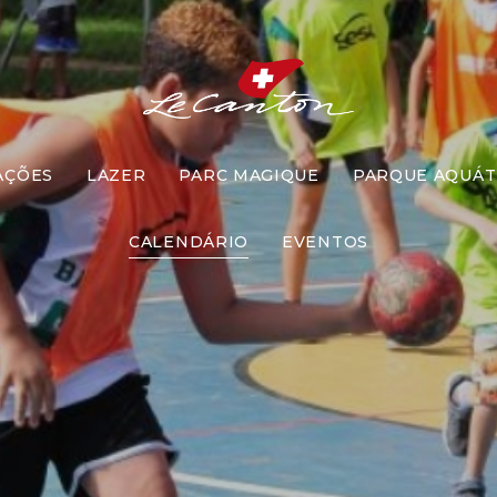
AÇÕES
LAZER
PARC MAGIQUE
PARQUE AQUÁT
Queimado
CALENDÁRIO
EVENTOS