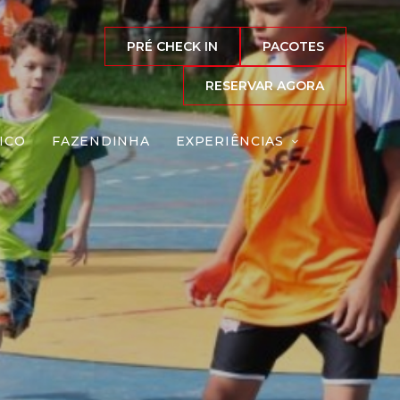
PRÉ CHECK IN
PACOTES
RESERVAR AGORA
ICO
FAZENDINHA
EXPERIÊNCIAS
Reserve agora, com
o melhor preço