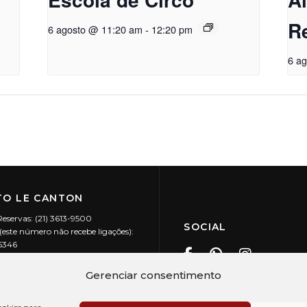
R
6 agosto @ 11:20 am
-
12:20 pm
6 a
O LE CANTON
Reservas: (21) 3613-9500
SOCIAL
este número não recebe ligações):
-5346
ecanton.com.br
Teresópolis / RJ
Gerenciar consentimento
20.394/0001-88