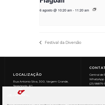
6 agosto @ 10:20 am
-
11:20 am
Festival da Diversão
CONTAT
LOCALIZAÇÃO
Central de 
WhatsApp (
Rua Antonio Silva, 300, Vargem Grande,
(21) 98879
Teresópolis, RJ
reservas@l
CEP: 25990-150
Le Canton | 
CNPJ 29.9