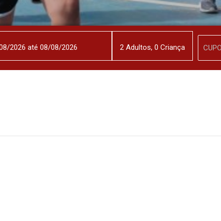
2
Adulto
s
,
0
Criança