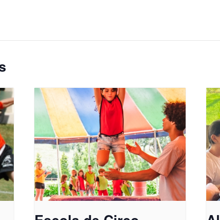
s
Escola de Circo
A