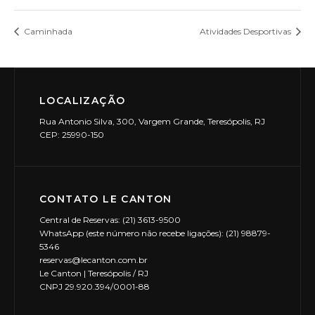
Caminhada
Atividades Desportivas
LOCALIZAÇÃO
Rua Antonio Silva, 300, Vargem Grande, Teresópolis, RJ
CEP: 25990-150
CONTATO LE CANTON
Central de Reservas: (21) 3613-9500
WhatsApp (este número não recebe ligações): (21) 98879-
5346
reservas@lecanton.com.br
Le Canton | Teresópolis / RJ
CNPJ 29.920.394/0001-88