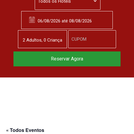
2
Adulto
s
,
0
Criança
Reserve agora, com
Reservar Agora
o melhor preço
garantido
▼
« Todos Eventos