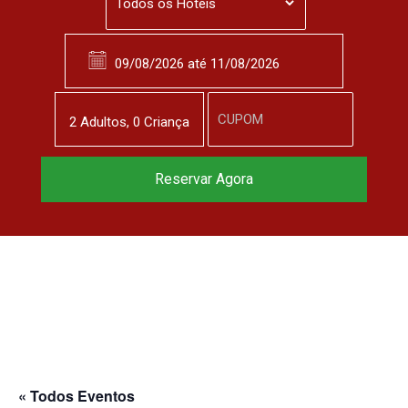
2
Adulto
s
,
0
Criança
Reservar Agora
« Todos Eventos