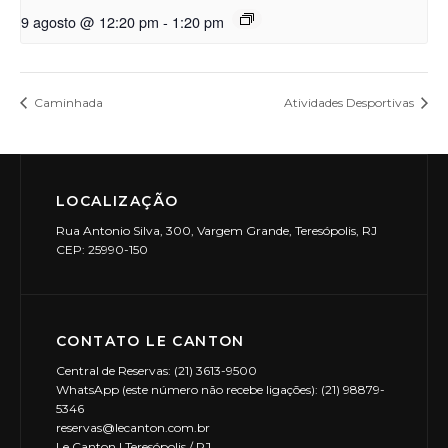
9 agosto @ 12:20 pm
-
1:20 pm
Caminhada
Atividades Desportivas
LOCALIZAÇÃO
Rua Antonio Silva, 300, Vargem Grande, Teresópolis, RJ
CEP: 25990-150
CONTATO LE CANTON
Central de Reservas: (21) 3613-9500
WhatsApp (este número não recebe ligações): (21) 98879-
5346
reservas@lecanton.com.br
Le Canton | Teresópolis / RJ