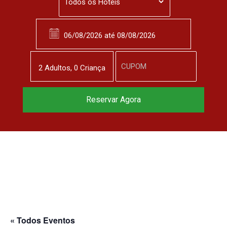
2
Adulto
s
,
0
Criança
Reservar Agora
« Todos Eventos