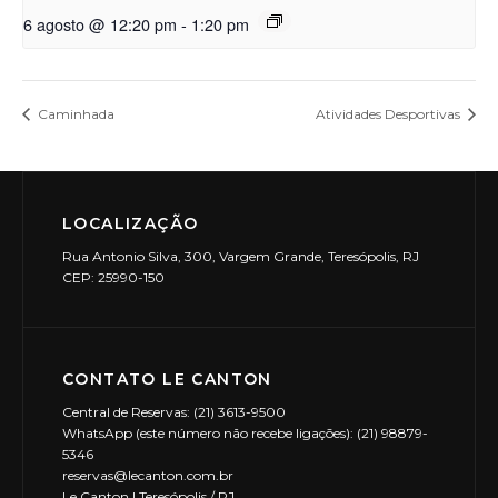
6 agosto @ 12:20 pm
-
1:20 pm
Caminhada
Atividades Desportivas
LOCALIZAÇÃO
Rua Antonio Silva, 300, Vargem Grande, Teresópolis, RJ
CEP: 25990-150
CONTATO LE CANTON
Central de Reservas: (21) 3613-9500
WhatsApp (este número não recebe ligações): (21) 98879-
5346
reservas@lecanton.com.br
Le Canton | Teresópolis / RJ