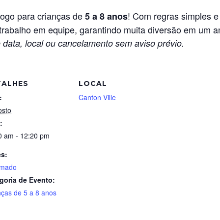
jogo para crianças de
! Com regras simples e 
5 a 8 anos
 trabalho em equipe, garantindo muita diversão em um 
 data, local ou cancelamento sem aviso prévio.
TALHES
LOCAL
:
Canton Ville
osto
:
0 am - 12:20 pm
es:
imado
goria de Evento:
nças de 5 a 8 anos