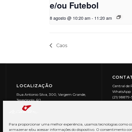
e/ou Futebol
8 agosto @ 10:20 am
-
11:20 am
Caos
CONTAT
LOCALIZAÇÃO
Central de 
WhatsApp (
Rua Antonio Silva, 300, Vargem Grande,
(21) 98879
Teresópolis, RJ
reservas@l
CEP: 25990-150
Le Canton | 
CNPJ 29.9
Para proporcionar uma melhor experiência, usamos tecnologias como co
armazenar e/ou acessar informações do dispositivo. O consentimento co