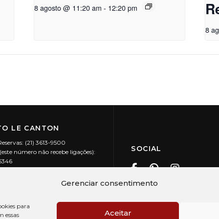
R
8 agosto @ 11:20 am
-
12:20 pm
8 a
O LE CANTON
Reservas: (21) 3613-9500
SOCIAL
este número não recebe ligações):
-5346
ecanton.com.br
Teresópolis / RJ
Gerenciar consentimento
20.394/0001-88
okies para
Aceitar
m essas