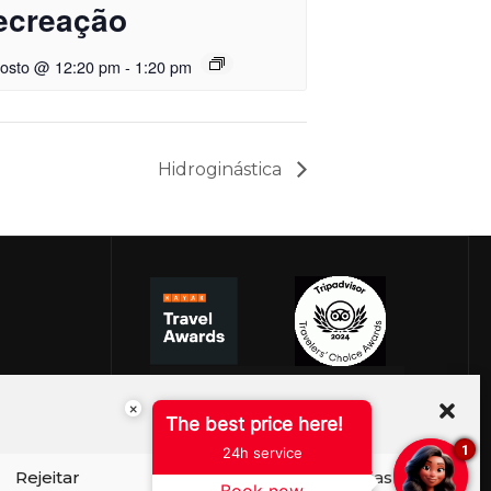
ecreação
gosto @ 12:20 pm
-
1:20 pm
Hidroginástica
×
The best price here!
1
24h service
Rejeitar
Ver preferências