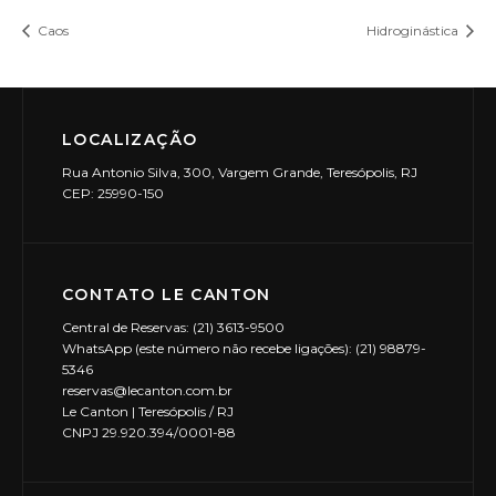
Caos
Hidroginástica
LOCALIZAÇÃO
Rua Antonio Silva, 300, Vargem Grande, Teresópolis, RJ
CEP: 25990-150
CONTATO LE CANTON
Central de Reservas: (21) 3613-9500
WhatsApp (este número não recebe ligações): (21) 98879-
5346
reservas@lecanton.com.br
Le Canton | Teresópolis / RJ
CNPJ 29.920.394/0001-88