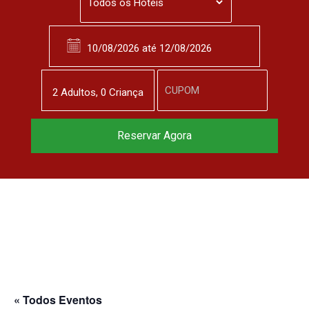
2
Adulto
s
,
0
Criança
Reservar Agora
« Todos Eventos