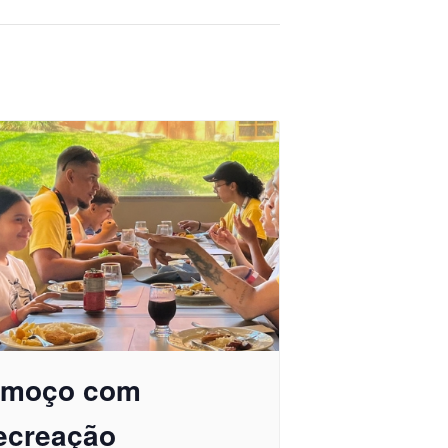
lmoço com
ecreação