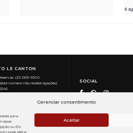
6 a
O LE CANTON
Reservas: (21) 3613-9500
SOCIAL
este número não recebe ligações):
-5346
ecanton.com.br
Teresópolis / RJ
Gerenciar consentimento
20.394/0001-88
okies para
Aceitar
m essas
gação ou IDs
ento pode afetar