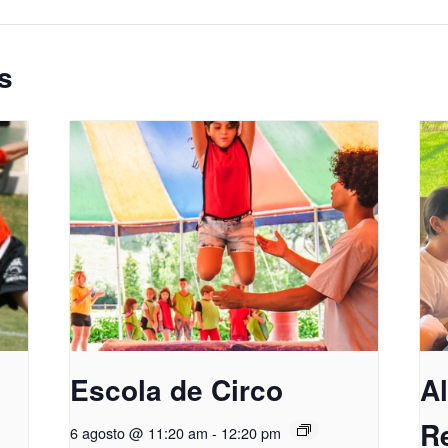
s
Escola de Circo
A
R
6 agosto @ 11:20 am
-
12:20 pm