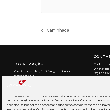
Caminhada
CONTAT
LOCALIZAÇÃO
Central de 
WhatsApp (
Rua Antonio Silva, 300, Vargem Grande,
(21) 98879
Teresópolis, RJ
reservas@l
CEP: 25990-150
Le Canton | 
CNPJ 29.9
Para proporcionar uma melhor experiência, usamos tecnologias como co
armazenar e/ou acessar informações do dispositivo. O consentimento co
tecnologias nos permite processar dados como comportamento da nave
exclusivos neste site. O não consentimento ou a revogação do consentim