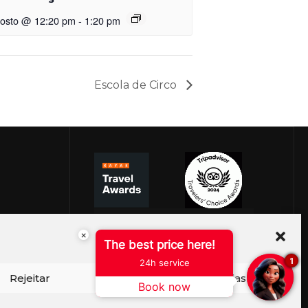
gosto @ 12:20 pm
-
1:20 pm
Escola de Circo
×
The best price here!
1
24h service
Rejeitar
Ver preferências
Book now