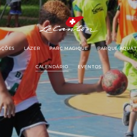
AÇÕES
LAZER
PARC MAGIQUE
PARQUE AQUÁT
Queimado
CALENDÁRIO
EVENTOS