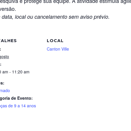
esquiva e protege sua equipe. A atividade estimula agi
versão.
 data, local ou cancelamento sem aviso prévio.
TALHES
LOCAL
:
Canton Ville
gosto
:
0 am - 11:20 am
es:
imado
goria de Evento:
nças de 9 a 14 anos