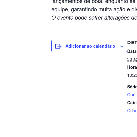
lançamentos de bola, enquanto se 
equipe, garantindo muita ação e di
O evento pode sofrer alterações de
DE
Adicionar ao calendário
Data
30 a
Hora
10:2
Séri
Que
Cate
Cria