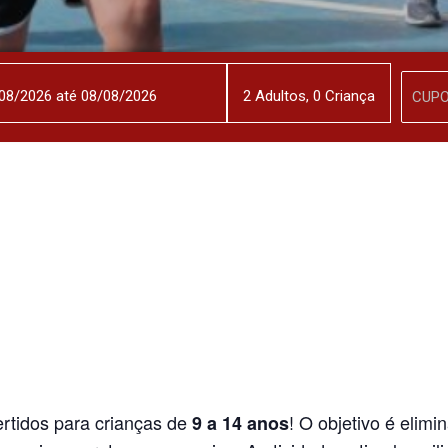
2
Adulto
s
,
0
Criança
ertidos para crianças de
! O objetivo é elim
9 a 14 anos