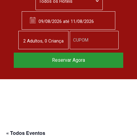
2
Adulto
s
,
0
Criança
Reservar Agora
« Todos Eventos