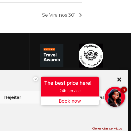
Se Vira nos 30′
×
The best price here!
1
24h service
Rejeitar
Ver preferências
Book now
ISO DE COOKIES
PERGUNTAS FREQUENTES
SEJA EMBAIXADOR
CONTATO
BLOG
Gerenciar serviços