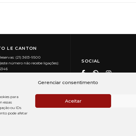
O LE CANTON
Reservas: (21) 3613-9500
SOCIAL
este número não recebe ligações):
-5346
ecanton.com.br
Teresópolis / RJ
Gerenciar consentimento
20.394/0001-88
okies para
Aceitar
m essas
gação ou IDs
ento pode afetar
PRÉ CHECK-IN
AV