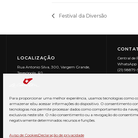
Festival da Diversão
CONTAT
LOCALIZAÇÃO
Central de 
WhatsApp (
Rua Antonio Silva, 300, Vargem Grande,
(21) 98879
Teresópolis, RJ
reservas@l
CEP: 25990-150
Le Canton | 
CNPJ 29.9
Para proporcionar uma melhor experiência, usamos tecnologias como co
armazenar e/ou acessar informações do dispositivo. O consentimento co
tecnologias nos permite processar dados como comportamento da nave
exclusivos neste site. O não consentimento ou a revogação do consentim
negativamente determinados recursos e funções.
© Copyright 2026 Le Canton. Todos os direitos reservados
Aviso de Cookies
Declaração de privacidade