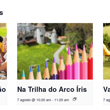
s
ão
Na Trilha do Arco Íris
Va
7 agosto @ 10:20 am
-
11:20 am
7 a