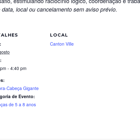
afio, estimulando raciocínio lógico, coordenação e trab
 data, local ou cancelamento sem aviso prévio.
TALHES
LOCAL
:
Canton Ville
gosto
:
 pm - 4:40 pm
es:
ra-Cabeça Gigante
goria de Evento:
nças de 5 a 8 anos