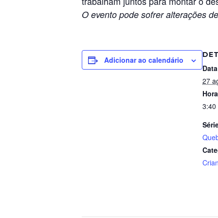
trabalham juntos para montar o des
O evento pode sofrer alterações de
DE
Adicionar ao calendário
Data
27 a
Hora
3:40
Séri
Queb
Cate
Cria