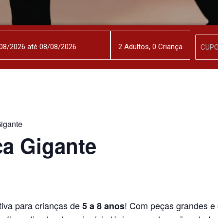
2
Adulto
s
,
0
Criança
igante
a Gigante
tiva para crianças de
! Com peças grandes e c
5 a 8 anos