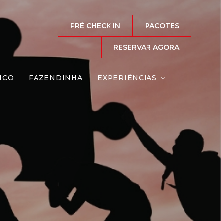
PRÉ CHECK IN
PACOTES
RESERVAR AGORA
ICO
FAZENDINHA
EXPERIÊNCIAS
igante
Reserve agora, com
o melhor preço