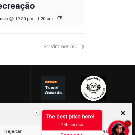
ecreação
gosto @ 12:20 pm
-
1:20 pm
Se Vira nos 30′
×
The best price here!
1
24h service
Rejeitar
Ver preferências