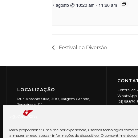
7 agosto @ 10:20 am
-
11:20 am
Festival da Diversão
CONTAT
LOCALIZAÇÃO
Central de 
WhatsApp (
Rua Antonio Silva, 300, Vargem Grande,
(21) 98879
Teresópolis, RJ
reservas@l
CEP: 25990-150
Le Canton | 
CNPJ 29.9
Para proporcionar uma melhor experiência, usamos tecnologias como co
armazenar e/ou acessar informações do dispositivo. O consentimento co