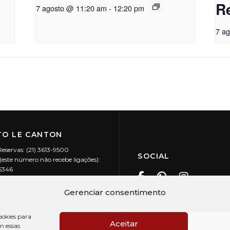
R
7 agosto @ 11:20 am
-
12:20 pm
7 a
O LE CANTON
Reservas: (21) 3613-9500
SOCIAL
este número não recebe ligações):
-5346
ecanton.com.br
Teresópolis / RJ
Gerenciar consentimento
20.394/0001-88
okies para
Aceitar
m essas