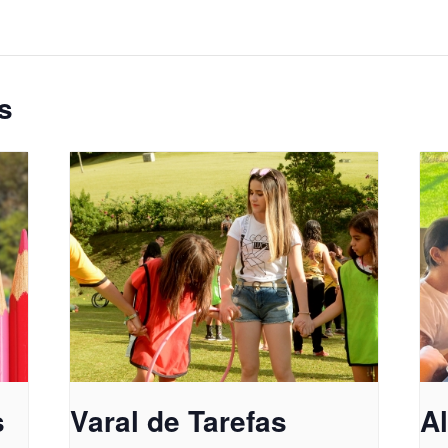
s
s
Varal de Tarefas
A