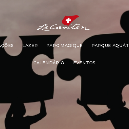
AÇÕES
LAZER
PARC MAGIQUE
PARQUE AQUÁT
a-Cabeça G
CALENDÁRIO
EVENTOS