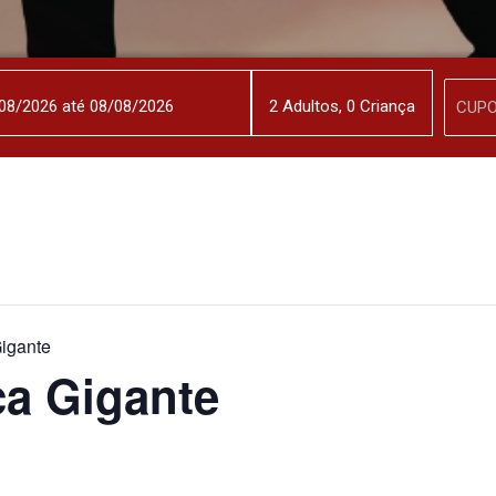
2
Adulto
s
,
0
Criança
igante
a Gigante