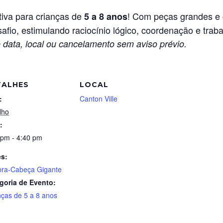
tiva para crianças de
! Com peças grandes e c
5 a 8 anos
afio, estimulando raciocínio lógico, coordenação e trab
 data, local ou cancelamento sem aviso prévio.
TALHES
LOCAL
:
Canton Ville
lho
:
 pm - 4:40 pm
es:
ra-Cabeça Gigante
goria de Evento:
nças de 5 a 8 anos