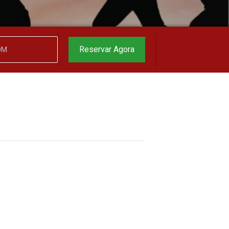
garantido
▼
Reservar Agora