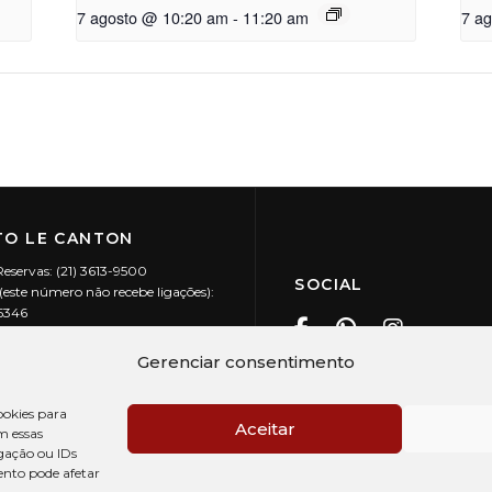
7 agosto @ 10:20 am
-
11:20 am
7 a
O LE CANTON
Reservas: (21) 3613-9500
SOCIAL
este número não recebe ligações):
-5346
ecanton.com.br
Teresópolis / RJ
Gerenciar consentimento
20.394/0001-88
okies para
Aceitar
m essas
gação ou IDs
ento pode afetar
PRÉ CHECK-IN
AV