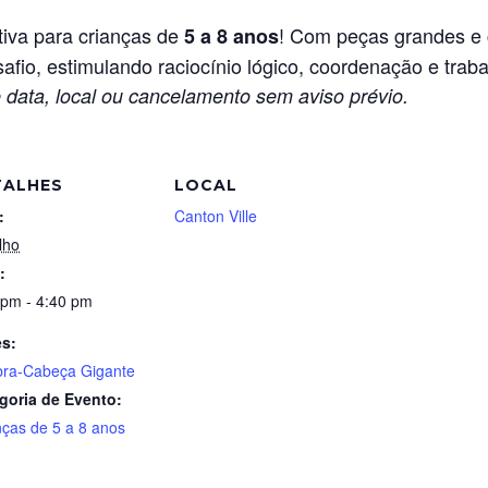
tiva para crianças de
! Com peças grandes e c
5 a 8 anos
afio, estimulando raciocínio lógico, coordenação e trab
 data, local ou cancelamento sem aviso prévio.
TALHES
LOCAL
:
Canton Ville
lho
:
 pm - 4:40 pm
es:
ra-Cabeça Gigante
goria de Evento:
nças de 5 a 8 anos