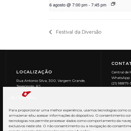
6 agosto @ 7:00 pm
-
7:45 pm
Festival da Diversão
CONTAT
LOCALIZAÇÃO
Central de 
WhatsApp (
Rua Antonio Silva, 300, Vargem Grande,
(21) 98879
Teresópolis, RJ
reservas@l
CEP: 25990-150
Le Canton | 
CNPJ 29.9
Para proporcionar uma melhor experiência, usamos tecnologias como co
armazenar e/ou acessar informações do dispositivo. O consentimento co
tecnologias nos permite processar dados como comportamento da nave
exclusivos neste site. O não consentimento ou a revogação do consentim