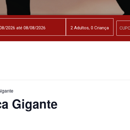
2
Adulto
s
,
0
Criança
igante
a Gigante