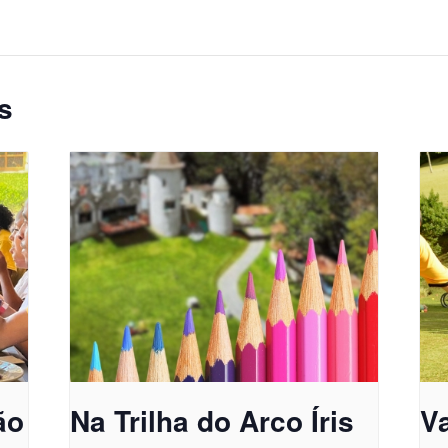
s
ão
Na Trilha do Arco Íris
Va