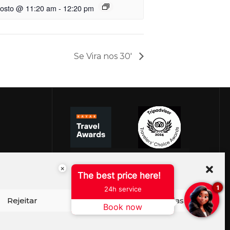
gosto @ 11:20 am
-
12:20 pm
Se Vira nos 30′
×
The best price here!
1
24h service
Rejeitar
Ver preferências
Book now
ISO DE COOKIES
PERGUNTAS FREQUENTES