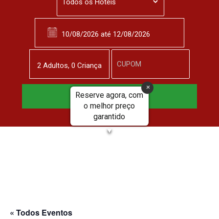
2
Adulto
s
,
0
Criança
Reserve agora, com
Reservar Agora
o melhor preço
garantido
▼
« Todos Eventos