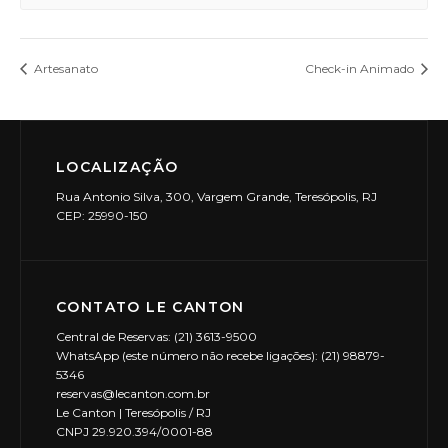
Artesanato
Check-in Animado
LOCALIZAÇÃO
Rua Antonio Silva, 300, Vargem Grande, Teresópolis, RJ
CEP: 25990-150
CONTATO LE CANTON
Central de Reservas: (21) 3613-9500
WhatsApp (este número não recebe ligações): (21) 98879-
5346
reservas@lecanton.com.br
Le Canton | Teresópolis / RJ
CNPJ 29.920.394/0001-88