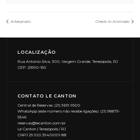
Artesanato
Check-in Animado
LOCALIZAÇÃO
Rua Antonio Silva, 300, Vargem Grande, Teresópolis, RJ
CEP: 25990-150
CONTATO LE CANTON
Central de Reservas: (21) 3613-9500
WhatsApp (este número não recebe ligações): (21) 98879-
5346
reservas@lecanton.com.br
Le Canton | Teresópolis / RJ
CNPJ 29.920.394/0001-88