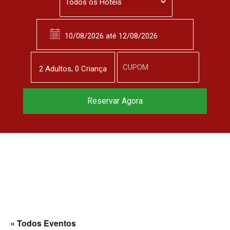
2
Adulto
s
,
0
Criança
Reservar Agora
« Todos Eventos