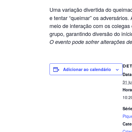
Uma variação divertida do queima
e tentar “queimar” os adversários. 
meio de interação com os colegas o
grupo, garantindo diversão do iníci
O evento pode sofrer alterações de
DE
Adicionar ao calendário
Data
31 ju
Hora
10:2
Séri
Piqu
Cate
Cria