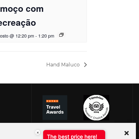
lmoço com
ecreação
gosto @ 12:20 pm
-
1:20 pm
Hand Maluco
×
The best price here!