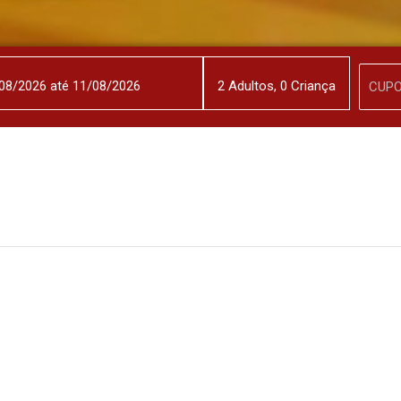
2
Adulto
s
,
0
Criança