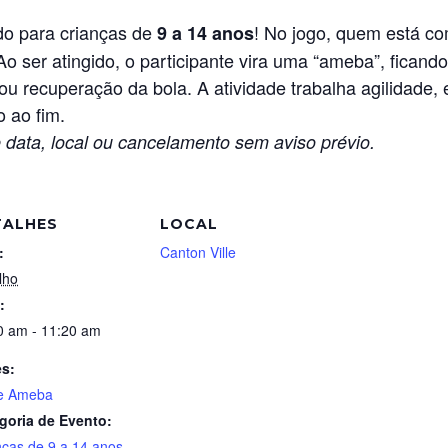
do para crianças de
! No jogo, quem está c
9 a 14 anos
Ao ser atingido, o participante vira uma “ameba”, ficand
u recuperação da bola. A atividade trabalha agilidade, 
o ao fim.
 data, local ou cancelamento sem aviso prévio.
TALHES
LOCAL
:
Canton Ville
lho
:
0 am - 11:20 am
es:
e Ameba
goria de Evento:
nças de 9 a 14 anos