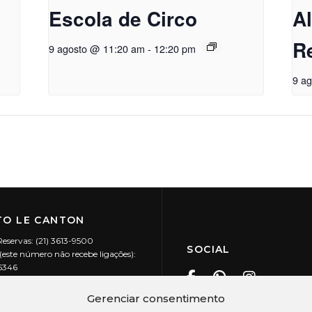
Escola de Circo
A
R
9 agosto @ 11:20 am
-
12:20 pm
9 a
O LE CANTON
Reservas: (21) 3613-9500
SOCIAL
este número não recebe ligações):
-5346
ecanton.com.br
Teresópolis / RJ
Gerenciar consentimento
20.394/0001-88