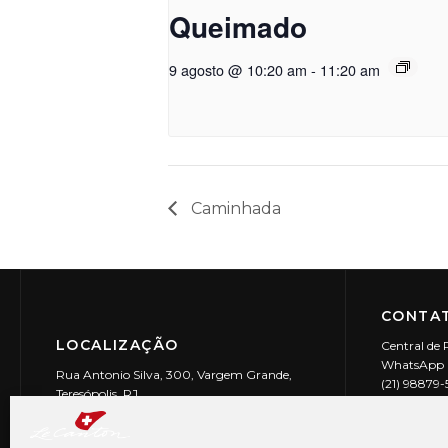
Queimado
9 agosto @ 10:20 am
-
11:20 am
Caminhada
CONTAT
LOCALIZAÇÃO
Central de 
WhatsApp (
Rua Antonio Silva, 300, Vargem Grande,
(21) 98879
Teresópolis, RJ
reservas@l
CEP: 25990-150
Le Canton | 
CNPJ 29.9