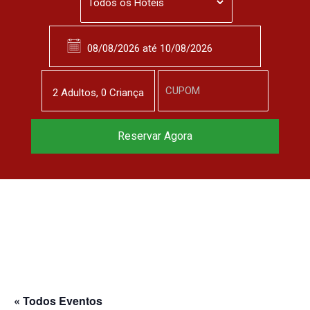
2
Adulto
s
,
0
Criança
Reservar Agora
« Todos Eventos