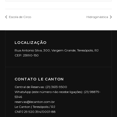
Escola de Circo
Hidroginástica
LOCALIZAÇÃO
Rua Antonio Silva, 300, Vargem Grande, Teresópolis, RJ
CEP: 25990-150
CONTATO LE CANTON
Central de Reservas: (21) 3613-9500
WhatsApp (este número não recebe ligações): (21) 98879-
5346
reservas@lecanton.com.br
Le Canton | Teresópolis / RJ
CNPJ 29.920.394/0001-88