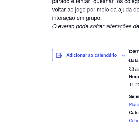
parado e tentar “queimar” os coleg
voltar ao jogo por meio da ajuda d
interação em grupo.
O evento pode sofrer alterações de
DE
Adicionar ao calendário
Data
20 a
Hora
11:2
Séri
Piqu
Cate
Cria