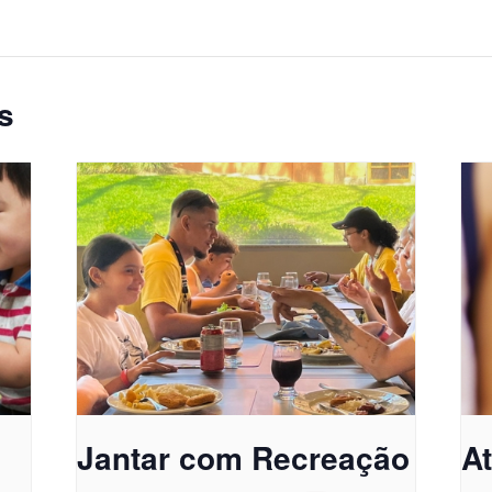
s
Jantar com Recreação
A