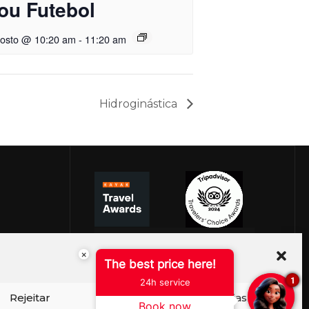
ou Futebol
gosto @ 10:20 am
-
11:20 am
Hidroginástica
×
The best price here!
1
24h service
Rejeitar
Ver preferências
Book now