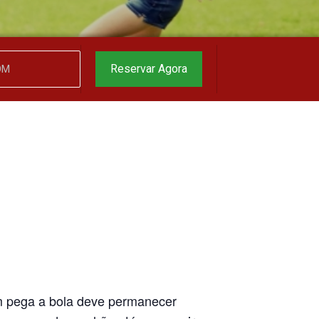
garantido
▼
Reservar Agora
m pega a bola deve permanecer