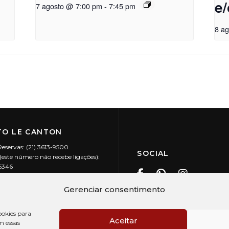
e/
7 agosto @ 7:00 pm
-
7:45 pm
8 a
O LE CANTON
Reservas: (21) 3613-9500
SOCIAL
este número não recebe ligações):
-5346
ecanton.com.br
Teresópolis / RJ
Gerenciar consentimento
20.394/0001-88
okies para
Aceitar
m essas