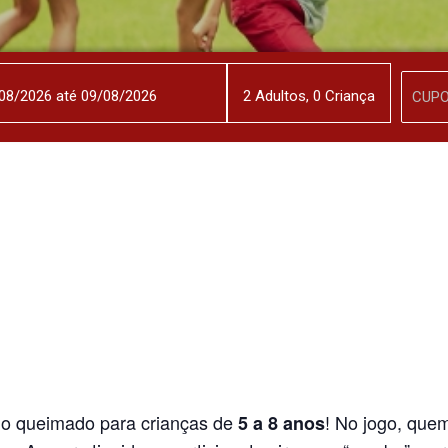
2
Adulto
s
,
0
Criança
do queimado para crianças de
! No jogo, que
5 a 8 anos