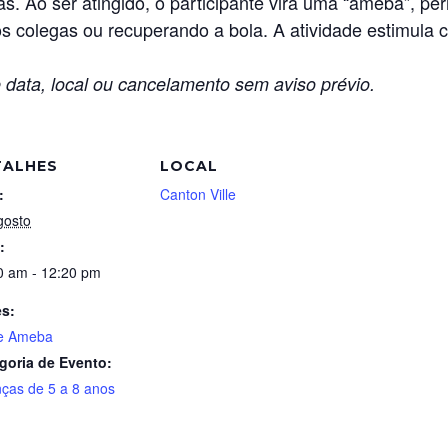
as. Ao ser atingido, o participante vira uma “ameba”, 
os colegas ou recuperando a bola. A atividade estimula
 data, local ou cancelamento sem aviso prévio.
TALHES
LOCAL
:
Canton Ville
gosto
:
0 am - 12:20 pm
es:
e Ameba
goria de Evento:
nças de 5 a 8 anos