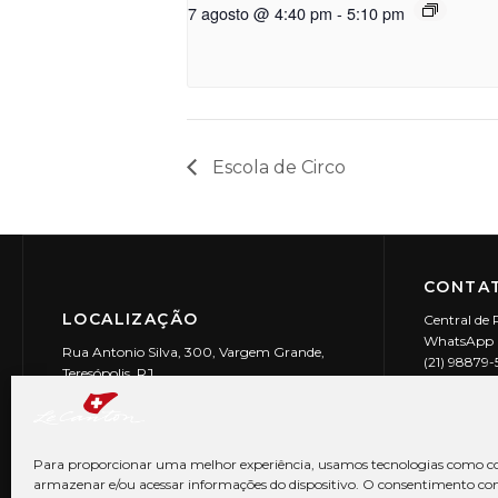
7 agosto @ 4:40 pm
-
5:10 pm
Escola de Circo
CONTAT
LOCALIZAÇÃO
Central de 
WhatsApp (
Rua Antonio Silva, 300, Vargem Grande,
(21) 98879
Teresópolis, RJ
reservas@l
CEP: 25990-150
Le Canton | 
CNPJ 29.9
Para proporcionar uma melhor experiência, usamos tecnologias como co
armazenar e/ou acessar informações do dispositivo. O consentimento co