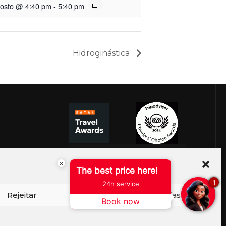
gosto @ 4:40 pm
-
5:40 pm
Hidroginástica
×
The best price here!
1
24h service
Rejeitar
Ver preferências
Book now
ISO DE COOKIES
PERGUNTAS FREQUENTES