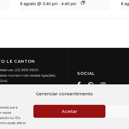
8 agosto @ 3:40 pm
-
4:40 pm
8 a
O LE CANTON
Reservas: (21) 3613-9500
SOCIAL
este número não recebe ligações):
-5346
ecanton.com.br
Teresópolis / RJ
Gerenciar consentimento
20.394/0001-88
okies para
Aceitar
m essas
gação ou IDs
ento pode afetar
PRÉ CHECK-IN
AV