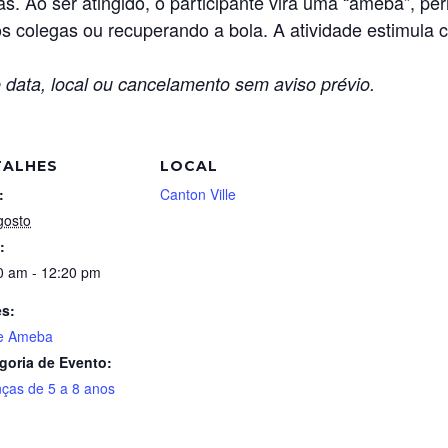
as. Ao ser atingido, o participante vira uma “ameba”, 
os colegas ou recuperando a bola. A atividade estimula
 data, local ou cancelamento sem aviso prévio.
TALHES
LOCAL
:
Canton Ville
gosto
:
0 am - 12:20 pm
es:
e Ameba
goria de Evento:
nças de 5 a 8 anos