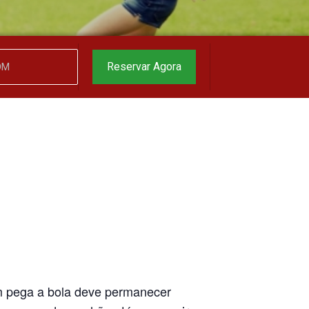
garantido
▼
Reservar Agora
m pega a bola deve permanecer