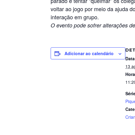
parado e tentar “queimar” os coleg
voltar ao jogo por meio da ajuda d
interação em grupo.
O evento pode sofrer alterações de
DE
Adicionar ao calendário
Data
13 a
Hora
11:2
Séri
Piqu
Cate
Cria