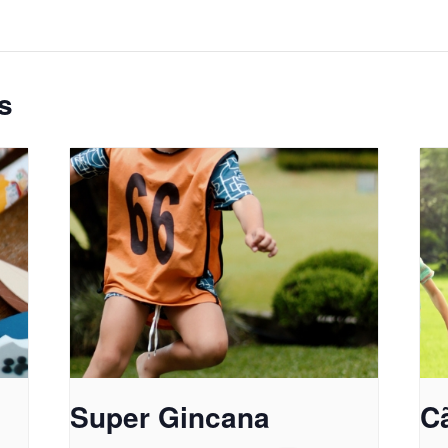
s
Super Gincana
Cã