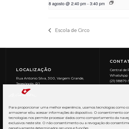
8 agosto @ 2:40 pm
-
3:40 pm
Escola de Circo
CONTAT
LOCALIZAÇÃO
Central de 
WhatsApp (
Rua Antonio Silva, 300, Vargem Grande,
(21) 98879
Teresópolis, RJ
reservas@l
CEP: 25990-150
Le Canton | 
CNPJ 29.9
Para proporcionar uma melhor experiência, usamos tecnologias como co
armazenar e/ou acessar informações do dispositivo. O consentimento co
tecnologias nos permite processar dados como comportamento da nave
exclusivos neste site. O não consentimento ou a revogação do consentim
negativamente determinados recursos e funções.