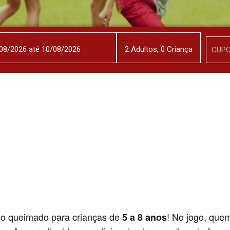
2
Adulto
s
,
0
Criança
do queimado para crianças de
! No jogo, que
5 a 8 anos