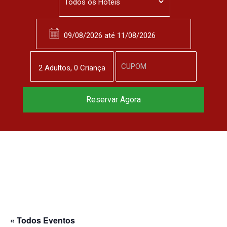
2
Adulto
s
,
0
Criança
Reserve agora, com
Reservar Agora
o melhor preço
garantido
▼
« Todos Eventos