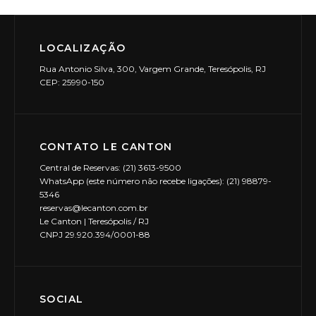
LOCALIZAÇÃO
Rua Antonio Silva, 300, Vargem Grande, Teresópolis, RJ
CEP: 25990-150
CONTATO LE CANTON
Central de Reservas: (21) 3613-9500
WhatsApp (este número não recebe ligações): (21) 98879-
5346
reservas@lecanton.com.br
Le Canton | Teresópolis / RJ
CNPJ 29.920.394/0001-88
SOCIAL