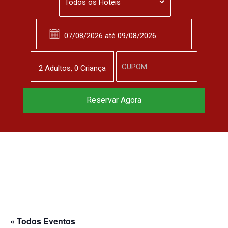
2
Adulto
s
,
0
Criança
Reservar Agora
« Todos Eventos