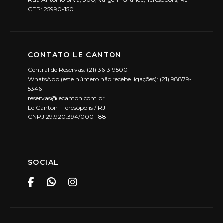
CEP: 25990-150
CONTATO LE CANTON
Central de Reservas: (21) 3613-9500
WhatsApp (este número não recebe ligações): (21) 98879-
5346
reservas@lecanton.com.br
Le Canton | Teresópolis / RJ
CNPJ 29.920.394/0001-88
SOCIAL