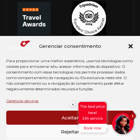
Gerenciar consentimento
Para proporcionar uma melhor experiência, usamos tecnologias como
cookies para armazenar e/ou acessar informações do dispositivo. O
consentimento com essas tecnologias nos permite processar dados
como comportamento da navegação ou IDs exclusivos neste site. O
não consentimento ou a revogação do consentimento pode afetar
negativamente determinados recursos e funções.
© Copyright 2026 Le Canton. Todos os direitos
reservados
Gerenciar serviços
×
The best price
PRÉ CHECK-IN
here!
1
Aceitar
24h service
AVISO DE COOKIES
Book now
PERGUNTAS FREQUENTES
Rejeitar