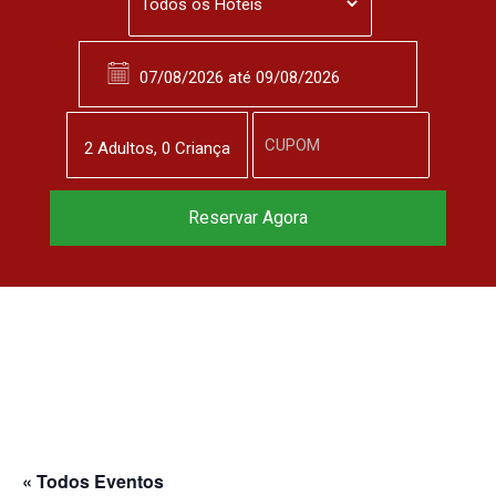
2
Adulto
s
,
0
Criança
Reserve agora, com
Reservar Agora
o melhor preço
garantido
▼
« Todos Eventos