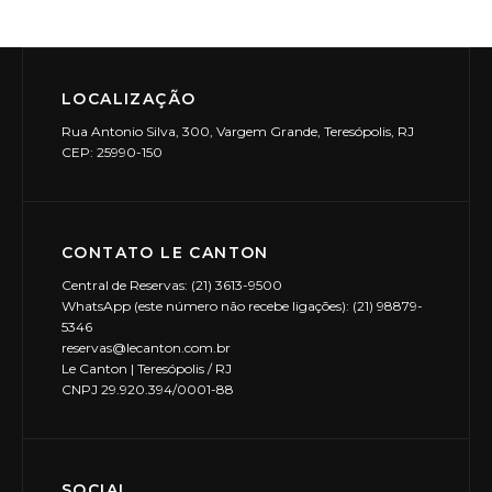
LOCALIZAÇÃO
Rua Antonio Silva, 300, Vargem Grande, Teresópolis, RJ
CEP: 25990-150
CONTATO LE CANTON
Central de Reservas: (21) 3613-9500
WhatsApp (este número não recebe ligações): (21) 98879-
5346
reservas@lecanton.com.br
Le Canton | Teresópolis / RJ
CNPJ 29.920.394/0001-88
SOCIAL