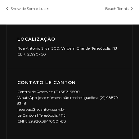
Show de Som e Luzes
Beach Tennis
LOCALIZAÇÃO
Rua Antonio Silva, 300, Vargem Grande, Teresópolis, RJ
CEP: 25990-150
CONTATO LE CANTON
Central de Reservas: (21) 3613-9500
WhatsApp (este número não recebe ligações): (21) 98879-
5346
reservas@lecanton.com.br
Le Canton | Teresópolis / RJ
CNPJ 29.920.394/0001-88