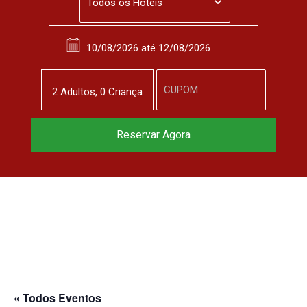
2
Adulto
s
,
0
Criança
Reservar Agora
« Todos Eventos