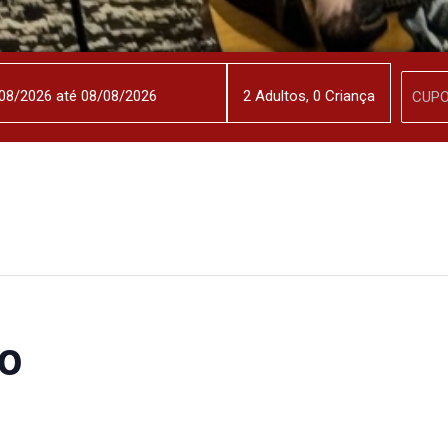
2
Adulto
s
,
0
Criança
vo