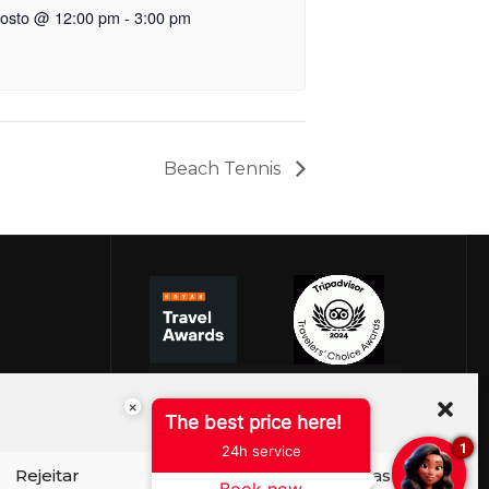
gosto @ 12:00 pm
-
3:00 pm
Beach Tennis
×
The best price here!
1
24h service
Rejeitar
Ver preferências