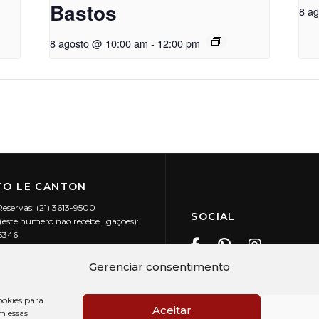
Bastos
8 a
8 agosto @ 10:00 am
-
12:00 pm
O LE CANTON
Reservas: (21) 3613-9500
SOCIAL
este número não recebe ligações):
-5346
ecanton.com.br
Teresópolis / RJ
Gerenciar consentimento
20.394/0001-88
okies para
Aceitar
m essas