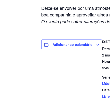
Deixe-se envolver por uma atmosfe
boa companhia e aproveitar ainda 
O evento pode sofrer alterações de
DE
Adicionar ao calendário
Data
2 ma
Hora
9:45
Séri
Músi
Cate
Livre