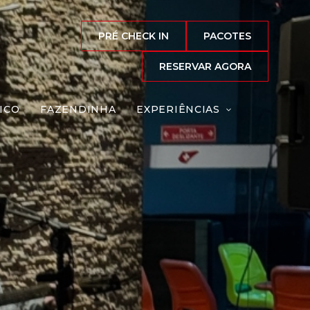
PRÉ CHECK IN
PACOTES
RESERVAR AGORA
ICO
FAZENDINHA
EXPERIÊNCIAS
vo
Reserve agora, com
o melhor preço