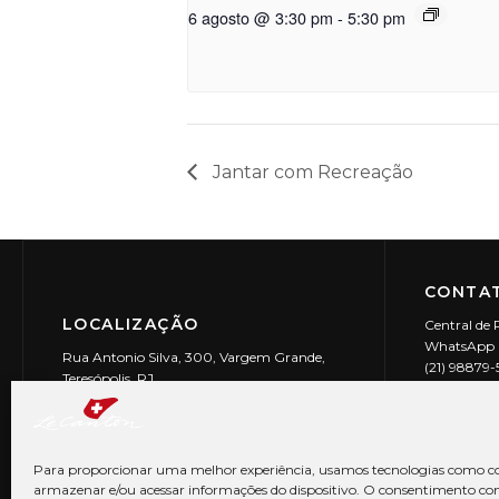
6 agosto @ 3:30 pm
-
5:30 pm
Jantar com Recreação
CONTAT
LOCALIZAÇÃO
Central de 
WhatsApp (
Rua Antonio Silva, 300, Vargem Grande,
(21) 98879
Teresópolis, RJ
reservas@l
CEP: 25990-150
Le Canton | 
CNPJ 29.9
Para proporcionar uma melhor experiência, usamos tecnologias como co
armazenar e/ou acessar informações do dispositivo. O consentimento co