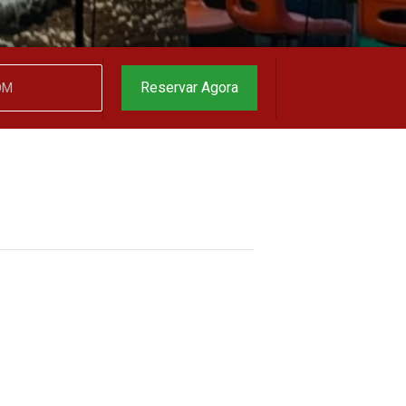
garantido
▼
Reservar Agora