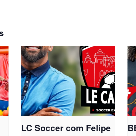
s
LC Soccer com Felipe
B