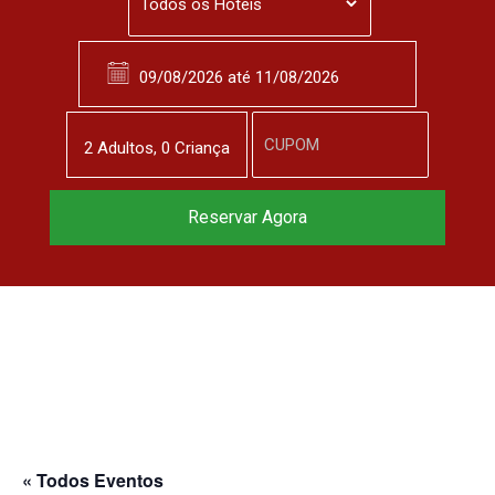
2
Adulto
s
,
0
Criança
Reserve agora, com
Reservar Agora
o melhor preço
garantido
▼
« Todos Eventos