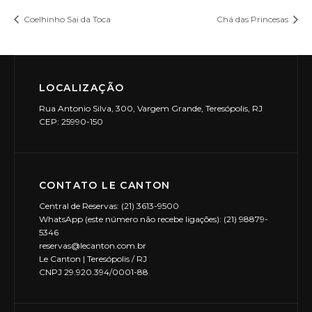
Coelhinho Sai da Toca
Chá das Princesas
LOCALIZAÇÃO
Rua Antonio Silva, 300, Vargem Grande, Teresópolis, RJ
CEP: 25990-150
CONTATO LE CANTON
Central de Reservas: (21) 3613-9500
WhatsApp (este número não recebe ligações): (21) 98879-
5346
reservas@lecanton.com.br
Le Canton | Teresópolis / RJ
CNPJ 29.920.394/0001-88