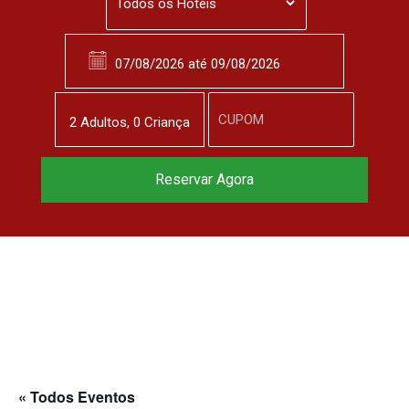
2
Adulto
s
,
0
Criança
Reserve agora, com
Reservar Agora
o melhor preço
garantido
▼
« Todos Eventos