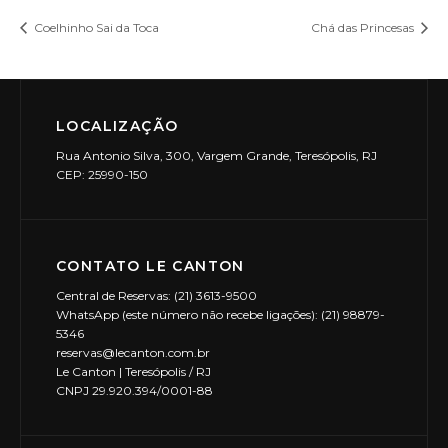
Coelhinho Sai da Toca
Chá das Princesas
LOCALIZAÇÃO
Rua Antonio Silva, 300, Vargem Grande, Teresópolis, RJ
CEP: 25990-150
CONTATO LE CANTON
Central de Reservas: (21) 3613-9500
WhatsApp (este número não recebe ligações): (21) 98879-
5346
reservas@lecanton.com.br
Le Canton | Teresópolis / RJ
CNPJ 29.920.394/0001-88